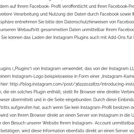
dem auf Ihrem Facebook- Profil veröffentlicht und Ihren Facebook-F
itere Verarbeitung und Nutzung der Daten durch Facebook sowie I
vatsphäre entnehmen Sie bitte den Datenschutzhinweisen von Facebo
unseren Webauftritt gesammelten Daten unmittelbar Ihrem Facebook-
Sie können das Laden der Instagram Plugins auch mit Add-Ons für Ih
ugins („Plugins“) von Instagram verwendet, das von der Instagram L
it einem Instagram-Logo beispielsweise in Form einer „Instagram-Kam
e hier: http://blog.instagram.com/post/36222022872/introducing-in
 die ein solches Plugin enthält, stellt Ihr Browser eine direkte Verb
owser übermittelt und in die Seite eingebunden. Durch diese Einbindu
itts aufgerufen hat, auch wenn Sie kein Instagram-Profil besitzen o
) wird von Ihrem Browser direkt an einen Server von Instagram in die
am den Besuch unserer Website Ihrem Instagram- Account unmittelba
 betätigen, wird diese Information ebenfalls direkt an einen Server v