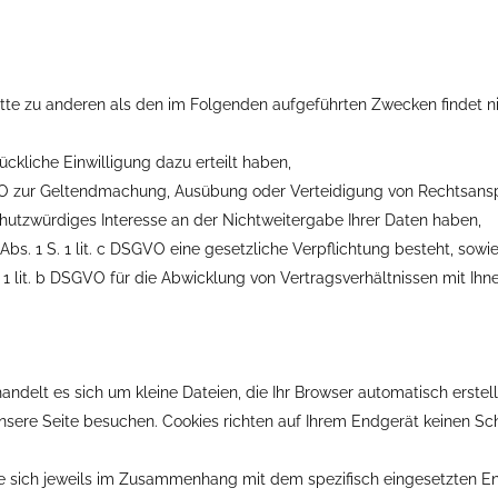
itte zu anderen als den im Folgenden aufgeführten Zwecken findet ni
rückliche Einwilligung dazu erteilt haben,
DSGVO zur Geltendmachung, Ausübung oder Verteidigung von Rechtsansp
utzwürdiges Interesse an der Nichtweitergabe Ihrer Daten haben,
 Abs. 1 S. 1 lit. c DSGVO eine gesetzliche Verpflichtung besteht, sowi
. 1 lit. b DSGVO für die Abwicklung von Vertragsverhältnissen mit Ihnen
handelt es sich um kleine Dateien, die Ihr Browser automatisch erstel
sere Seite besuchen. Cookies richten auf Ihrem Endgerät keinen Scha
e sich jeweils im Zusammenhang mit dem spezifisch eingesetzten En