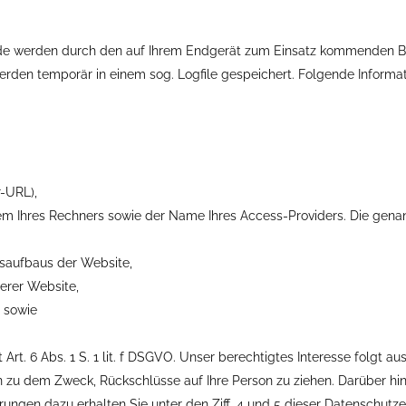
de werden durch den auf Ihrem Endgerät zum Einsatz kommenden Br
erden temporär in einem sog. Logfile gespeichert. Folgende Informa
r-URL),
tem Ihres Rechners sowie der Name Ihres Access-Providers. Die gen
gsaufbaus der Website,
erer Website,
t sowie
 Art. 6 Abs. 1 S. 1 lit. f DSGVO. Unser berechtigtes Interesse folgt
n zu dem Zweck, Rückschlüsse auf Ihre Person zu ziehen. Darüber hi
ungen dazu erhalten Sie unter den Ziff. 4 und 5 dieser Datenschutze