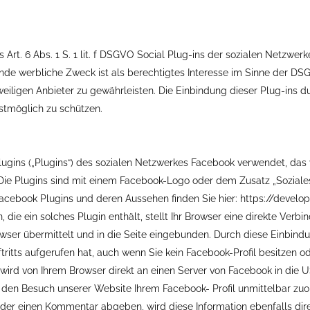
Art. 6 Abs. 1 S. 1 lit. f DSGVO Social Plug-ins der sozialen Netzwe
nde werbliche Zweck ist als berechtigtes Interesse im Sinne der D
eiligen Anbieter zu gewährleisten. Die Einbindung dieser Plug-ins 
tmöglich zu schützen.
gins („Plugins“) des sozialen Netzwerkes Facebook verwendet, das vo
 Die Plugins sind mit einem Facebook-Logo oder dem Zusatz „Soziale
 Facebook Plugins und deren Aussehen finden Sie hier: https://deve
 die ein solches Plugin enthält, stellt Ihr Browser eine direkte Verb
wser übermittelt und in die Seite eingebunden. Durch diese Einbindu
itts aufgerufen hat, auch wenn Sie kein Facebook-Profil besitzen od
e) wird von Ihrem Browser direkt an einen Server von Facebook in die 
den Besuch unserer Website Ihrem Facebook- Profil unmittelbar zuor
 oder einen Kommentar abgeben, wird diese Information ebenfalls dir