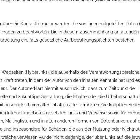
r über ein Kontaktformular werden die von Ihnen mitgeteilten Daten 
re Fragen zu beantworten. Die in diesem Zusammenhang anfallenden
erarbeitung ein, falls gesetzliche Aufbewahrungspflichten bestehen.
e Webseiten (Hyperlinks), die außerhalb des Verantwortungsbereiche
in Kraft treten, in dem der Autor von den Inhalten Kenntnis hat und
ern. Der Autor erklärt hiermit ausdrücklich, dass zum Zeitpunkt der L
elle und zukünftige Gestaltung, die Inhalte oder die Urheberschaft d
rmit ausdrücklich von allen Inhalten aller verlinkten /verknüpften Sei
genen Internetangebotes gesetzten Links und Verweise sowie für Frem
n, Mailinglisten und in allen anderen Formen von Datenbanken, auf de
halte und insbesondere für Schäden, die aus der Nutzung oder Nichtn
f welche verwiesen wurde, nicht derjenige, der über Links auf die jewe