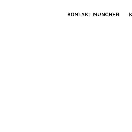
KONTAKT MÜNCHEN
PR für IT-
Unterneh
Kommunikati
zum Erfolg