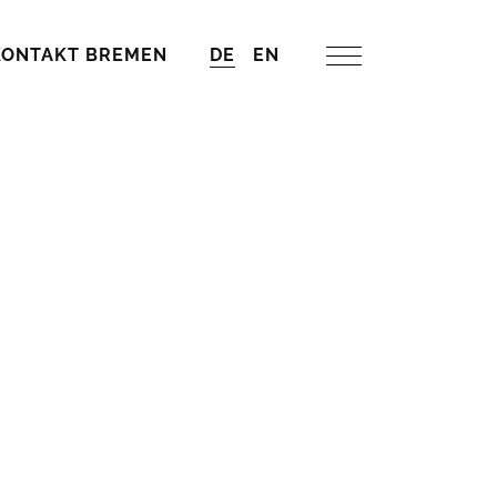
KONTAKT BREMEN
DE
EN
men
on als Weg