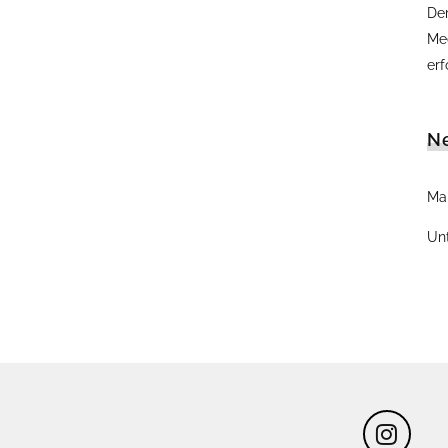
Der
Me
er
N
Mai
Un