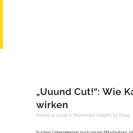
„Uuund Cut!“: Wie Ka
wirken
Posted at 12:29h
in
Maisberger Insights
by
Klaus
Suchen Unternehmen nach neuen Mitarbeitern, mü