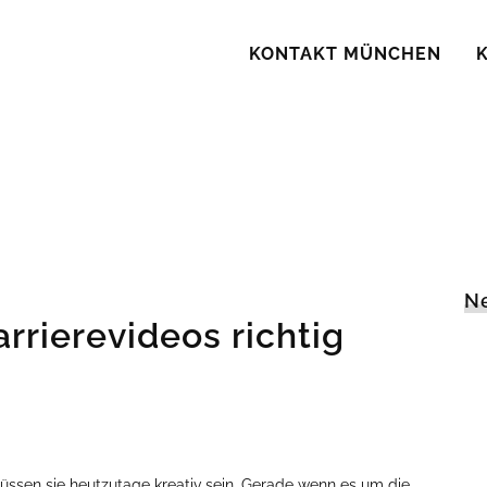
KONTAKT MÜNCHEN
N
rrierevideos richtig
ssen sie heutzutage kreativ sein. Gerade wenn es um die