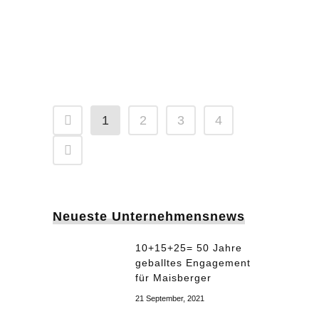
Flexibilität und innovativ: So hatte
sich die...
28 Oktober, 2020
1
2
3
4
Neueste Unternehmensnews
10+15+25= 50 Jahre
geballtes Engagement
für Maisberger
21 September, 2021