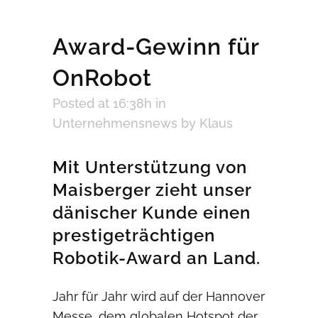
Award-Gewinn für
OnRobot
Posted at 16:38h
in
Unternehmensnews
by
Klaus
Mit Unterstützung von
Maisberger zieht unser
dänischer Kunde einen
prestigeträchtigen
Robotik-Award an Land.
Jahr für Jahr wird auf der Hannover
Messe, dem globalen Hotspot der